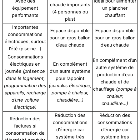
Avec des
Idéal pour alimenter
chaude importants
équipement
un plancher
(4 personnes ou
performants
chauffant
plus)
Importantes
Espace disponible
Espace disponible
consommations
pour un gros ballon
pour un gros ballon
électriques, surtout
d’eau chaude
d’eau chaude
l’été (piscine…)
Consommations
En complément d’un
électriques en
En complément
autre système de
journée
(présence
d’un autre système
production d’eau
dans le logement,
pour l’appoint
chaude et de
programmation des
(cumulus électrique,
chauffage
(pompe à
appareils, recharge
pompe à chaleur,
chaleur,
d’une voiture
chaudière…)
chaudière…)
électrique)
Réduction des
Réduction des
Réduction des
consommations
consommations
factures si
d’énergie car
d’énergie car
consommation de
système très
système très