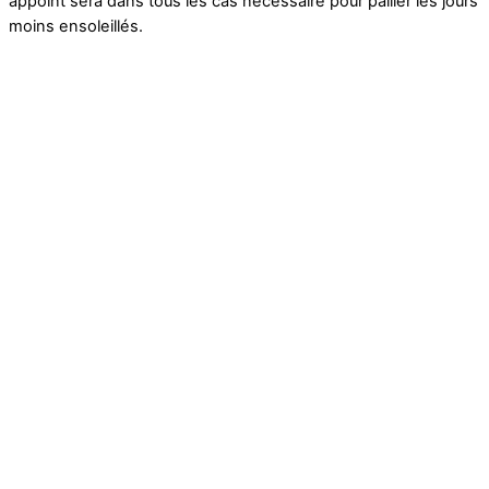
appoint sera dans tous les cas nécessaire pour pallier les jours
moins ensoleillés.