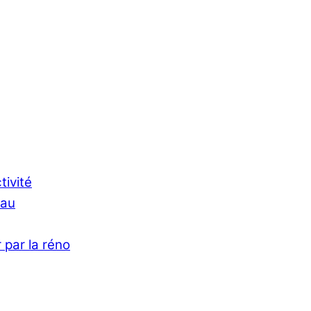
tivité
Eau
 par la réno