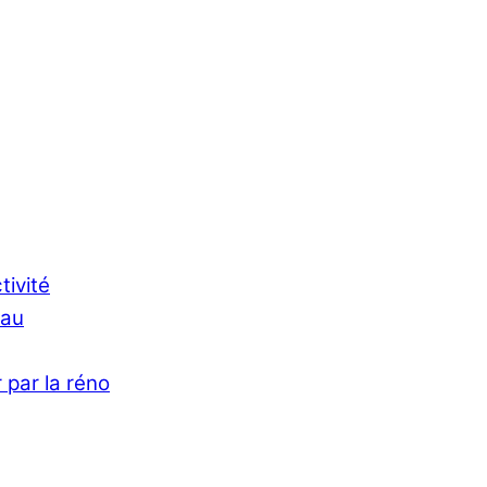
tivité
Eau
 par la réno