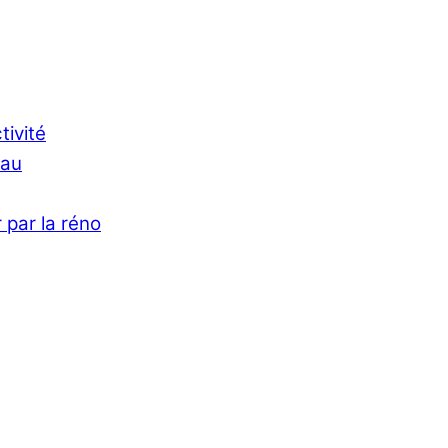
tivité
Eau
 par la réno