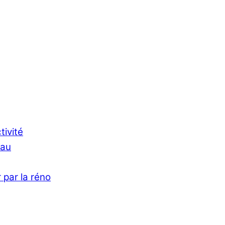
tivité
Eau
 par la réno