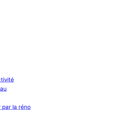
tivité
Eau
 par la réno