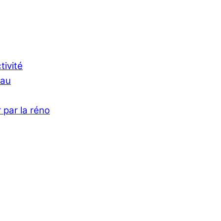
tivité
Eau
 par la réno