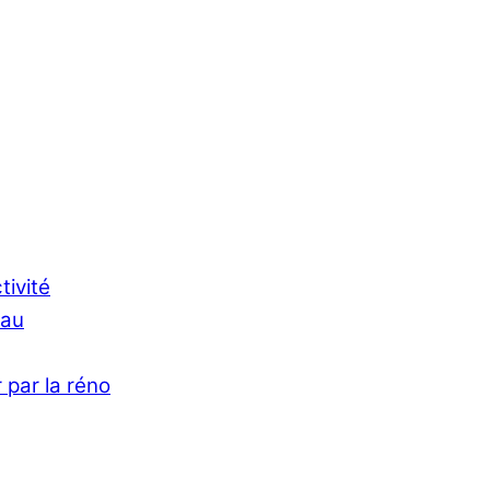
tivité
Eau
 par la réno