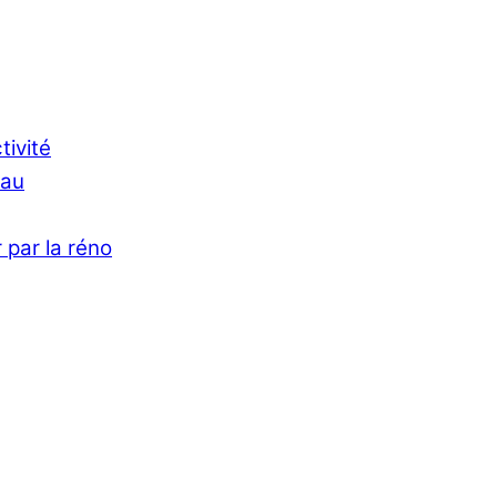
tivité
Eau
 par la réno