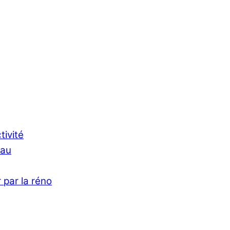
tivité
Eau
 par la réno