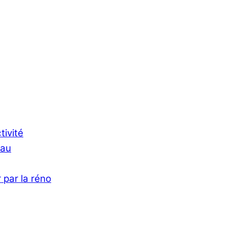
tivité
Eau
 par la réno