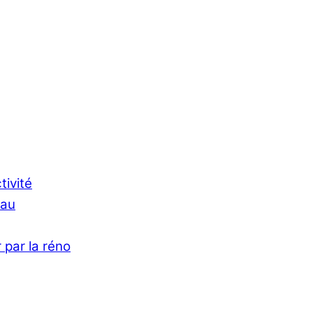
tivité
Eau
 par la réno