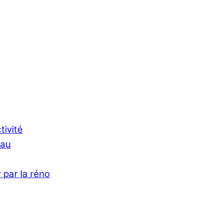
tivité
Eau
 par la réno