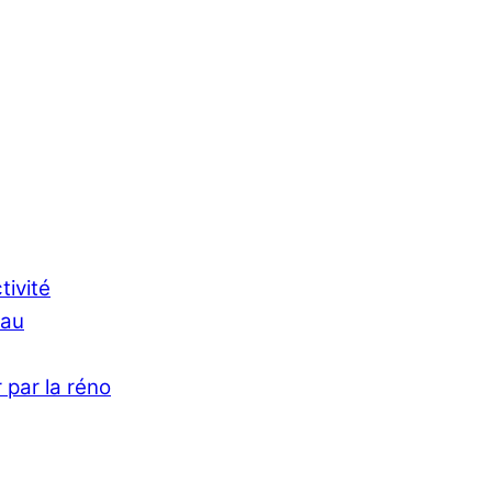
tivité
Eau
 par la réno