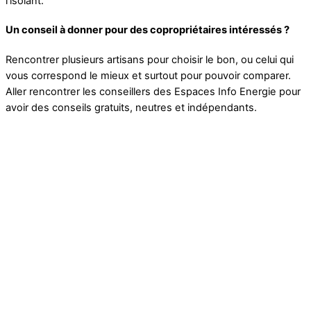
l’isolant.
Un conseil à donner pour des copropriétaires intéressés ?
Rencontrer plusieurs artisans pour choisir le bon, ou celui qui
vous correspond le mieux et surtout pour pouvoir comparer.
Aller rencontrer les conseillers des Espaces Info Energie pour
avoir des conseils gratuits, neutres et indépendants.
Timing du projet
Idée :
printemps 2009
Etudes des offres :
printemps 2010
Réalisation des travaux :
mai 2010
Les acteurs du projet
Entreprise :
Ecoproclean