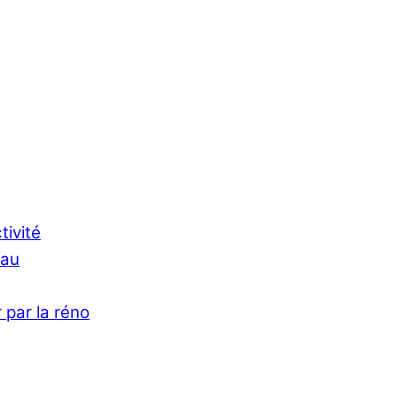
tivité
Eau
 par la réno