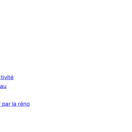
tivité
Eau
 par la réno