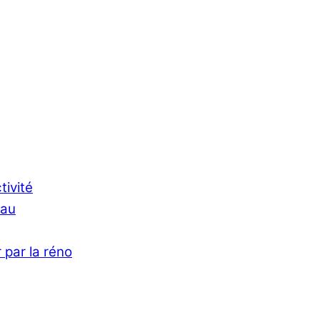
tivité
Eau
 par la réno