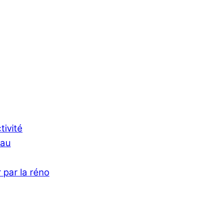
tivité
Eau
 par la réno