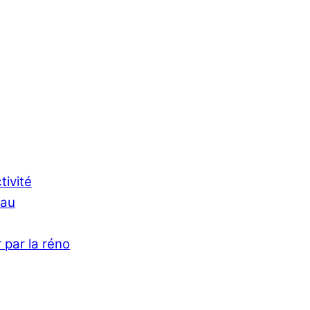
tivité
Eau
 par la réno