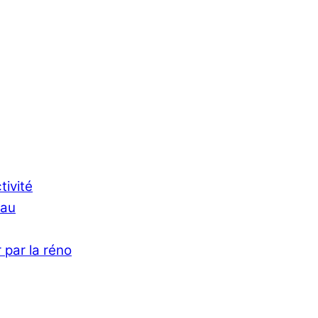
tivité
Eau
 par la réno