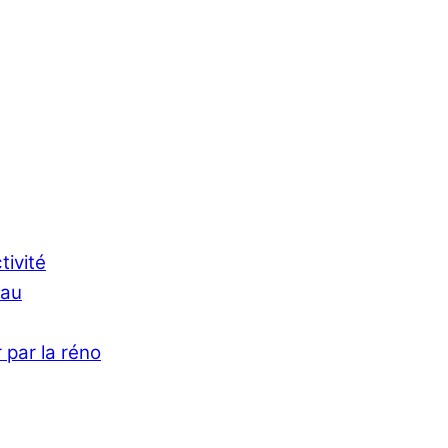
tivité
Eau
 par la réno