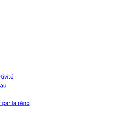
tivité
Eau
 par la réno