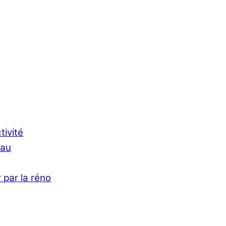
tivité
Eau
 par la réno