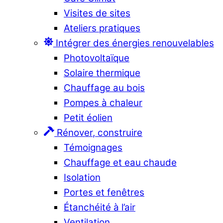
Visites de sites
Ateliers pratiques
Intégrer des énergies renouvelables
Photovoltaïque
Solaire thermique
Chauffage au bois
Pompes à chaleur
Petit éolien
Rénover, construire
Témoignages
Chauffage et eau chaude
Isolation
Portes et fenêtres
Étanchéité à l’air
Ventilation