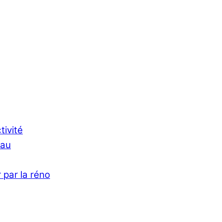
tivité
Eau
 par la réno