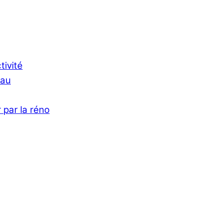
tivité
Eau
 par la réno