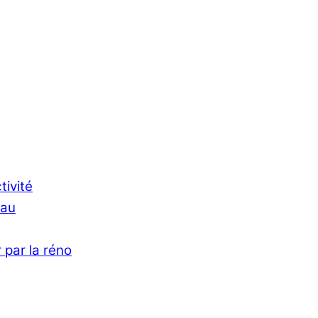
tivité
Eau
 par la réno